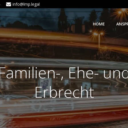
4
info@lmp.legal
HOME
ANSP
Familien-, Ehe- un
Erbrecht