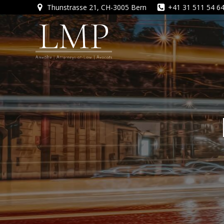
Zum
Thunstrasse 21, CH-3005 Bern
+41 31 511 54 6
Inhalt
springen